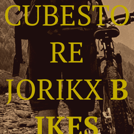
CUBESTO
RE
JORIKX
B
IKES