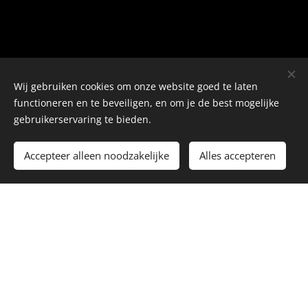
Wij gebruiken cookies om onze website goed te laten
functioneren en te beveiligen, en om je de best mogelijke
gebruikerservaring te bieden.
WINKEL
Accepteer alleen noodzakelijke
Alles accepteren
Over ons
Contact
Snel contact
E-mailadres: jorikxbikes@telenet.be