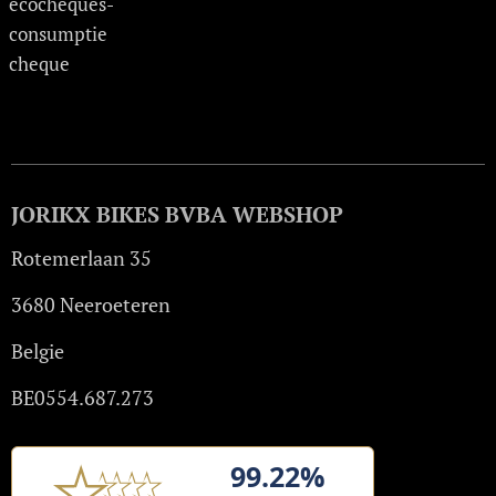
ecocheques-
consumptie
cheque
JORIKX BIKES BVBA WEBSHOP
Rotemerlaan 35
3680 Neeroeteren
Belgie
BE0554.687.273
99.22%