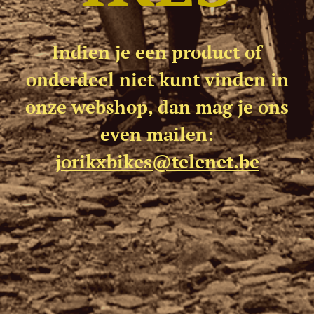
Indien je een product of
onderdeel niet kunt vinden in
onze webshop, dan mag je ons
even mailen:
jorikxbikes@telenet.be