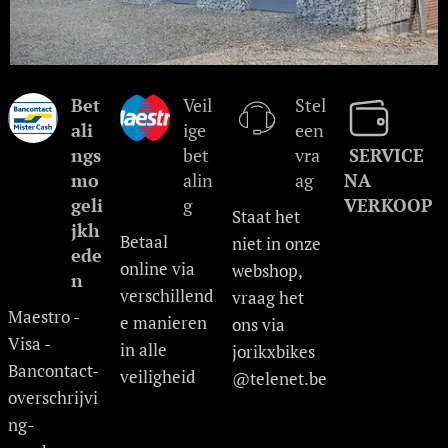
Bet
Veil
Stel
ali
ige
een
ngs
bet
vra
SERVICE
mo
alin
ag
NA
geli
g
VERKOOP
Staat het
jkh
Betaal
niet in onze
ede
online via
webshop,
n
verschillend
vraag het
Maestro -
e manieren
ons via
Visa -
in alle
jorikxbikes
Bancontact-
veiligheid
@telenet.be
overschrijvi
ng-