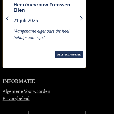
Heer/mevrouw Frenssen
Ellen
21 juli 2026
previous
next
"Aangename eigenaars die heel
behulpzaam zijn."
ALLE ERVARINGEN
INFORMATIE
Algemene Voorwaarden
Privacybeleid