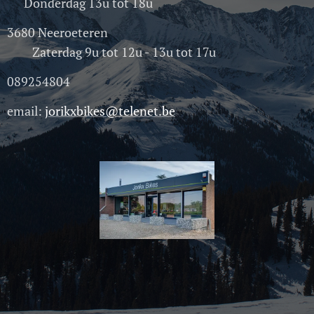
Donderdag 13u tot 18u
3680 Neeroeteren
Zaterdag 9u tot 12u - 13u tot 17u
089254804
email:
jorikxbikes@telenet.be