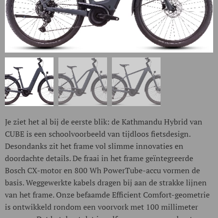
Je ziet het al bij de eerste blik: de Kathmandu Hybrid van
CUBE is een schoolvoorbeeld van tijdloos fietsdesign.
Desondanks zit het frame vol slimme innovaties en
doordachte details. De fraai in het frame geïntegreerde
Bosch CX-motor en 800 Wh PowerTube-accu vormen de
basis. Weggewerkte kabels dragen bij aan de strakke lijnen
van het frame. Onze befaamde Efficient Comfort-geometrie
is ontwikkeld rondom een voorvork met 100 millimeter