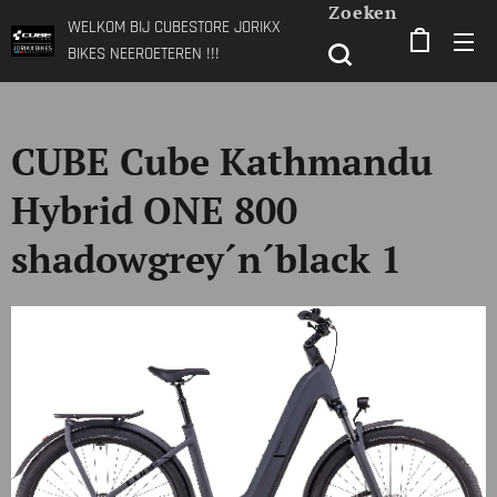
Zoeken
WELKOM BIJ CUBESTORE JORIKX
BIKES NEEROETEREN !!!
CUBE Cube Kathmandu
Hybrid ONE 800
shadowgrey´n´black 1